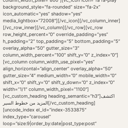
column_width_pixel=”800″][vc_icon icon=”fa fa-play”
background_style=”fa-rounded” size=”fa-2x”
icon_automatic=”yes” shadow=”yes”
media_lightbox=”72008″][/vc_icon][/vc_column_inner]
[/vc_row_inner][/vc_column][/vc_row][vc_row
row_height_percent=”0″ override_padding=”yes”
h_padding=”2″ top_padding=”5″ bottom_padding=”5″
overlay_alpha=”50″ gutter_size=”3″
column_width_percent=”100″ shift_y=”0″ z_index=”0″]
[vc_column column_width_use_pixel=”yes”
align_horizontal=”align_center” overlay_alpha=”50″
gutter_size=”4″ medium_width=”0″ mobile_width=”0″
shift_x=”0″ shift_y=”0″ shift_y_down=”0″ z_index=”0″
width=”1/1″ column_width_pixel=”1100″]
[vc_custom_heading heading_semantic=”h3″]اكتشف
المزيد من خطوط السير[/vc_custom_heading]
[uncode_index el_id=”index-3533875″
index_type=”carousel”
loop=”size:9|order_by:date|post_type:post”