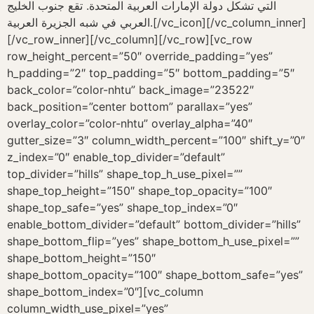
التي تشكل دولة الإمارات العربية المتحدة. تقع جنوب الخليج
العربي في شبه الجزيرة العربية.[/vc_icon][/vc_column_inner]
[/vc_row_inner][/vc_column][/vc_row][vc_row
row_height_percent=”50″ override_padding=”yes”
h_padding=”2″ top_padding=”5″ bottom_padding=”5″
back_color=”color-nhtu” back_image=”23522″
back_position=”center bottom” parallax=”yes”
overlay_color=”color-nhtu” overlay_alpha=”40″
gutter_size=”3″ column_width_percent=”100″ shift_y=”0″
z_index=”0″ enable_top_divider=”default”
top_divider=”hills” shape_top_h_use_pixel=””
shape_top_height=”150″ shape_top_opacity=”100″
shape_top_safe=”yes” shape_top_index=”0″
enable_bottom_divider=”default” bottom_divider=”hills”
shape_bottom_flip=”yes” shape_bottom_h_use_pixel=””
shape_bottom_height=”150″
shape_bottom_opacity=”100″ shape_bottom_safe=”yes”
shape_bottom_index=”0″][vc_column
column_width_use_pixel=”yes”