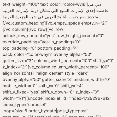
text_weight=”400″ text_color=”color-wvjs”]دبي هي
عاصمة إحدى الإمارات السبع التي تشكل دولة الإمارات العربية
المتحدة. تقع جنوب الخليج العربي في شبه الجزيرة العربية.
[/vc_custom_heading][vc_empty_space empty_h=”2″]
[/vc_column][/vc_row][vc_row
unlock_row_content=”yes” row_height_percent=”0″
override_padding=”yes” h_padding=”0″
top_padding=”0″ bottom_padding=”4″
back_color=”color-wayh” overlay_alpha=”50″
gutter_size=”3″ column_width_percent=”100″ shift_y=”0″
z_index=”2″][vc_column column_width_percent=”100″
align_horizontal=”align_center” style=”dark”
overlay_alpha=”50″ gutter_size=”3″ medium_width=”0″
mobile_width=”0″ shift_x=”0″ shift_y=”-4″
shift_y_fixed=”yes” shift_y_down=”0″ z_index=”0″
width=”1/1″][uncode_index el_id=”index-17292967612″
index_type=”carousel”
loop=”size:6|order_by:date|post_type:post”