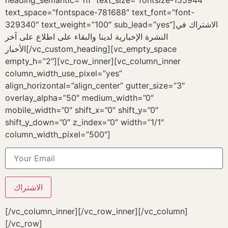
heading_semantic=”h1″ text_size=”fontsize-155944″
text_space=”fontspace-781688″ text_font=”font-
329340″ text_weight=”100″ sub_lead=”yes”]الاشتراك في
النشرة الإخبارية لدينا والبقاء على اطلاع على آخر
الأخبار[/vc_custom_heading][vc_empty_space
empty_h=”2″][vc_row_inner][vc_column_inner
column_width_use_pixel=”yes”
align_horizontal=”align_center” gutter_size=”3″
overlay_alpha=”50″ medium_width=”0″
mobile_width=”0″ shift_x=”0″ shift_y=”0″
shift_y_down=”0″ z_index=”0″ width=”1/1″
column_width_pixel=”500″]
[/vc_column_inner][/vc_row_inner][/vc_column]
[/vc_row]