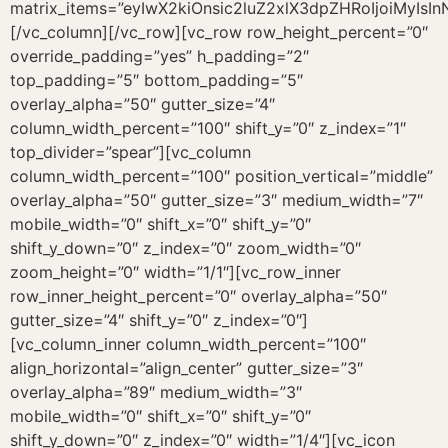
matrix_items=”eyIwX2kiOnsic2luZ2xlX3dpZHRoIjoiMyIs
[/vc_column][/vc_row][vc_row row_height_percent=”0″
override_padding=”yes” h_padding=”2″
top_padding=”5″ bottom_padding=”5″
overlay_alpha=”50″ gutter_size=”4″
column_width_percent=”100″ shift_y=”0″ z_index=”1″
top_divider=”spear”][vc_column
column_width_percent=”100″ position_vertical=”middle”
overlay_alpha=”50″ gutter_size=”3″ medium_width=”7″
mobile_width=”0″ shift_x=”0″ shift_y=”0″
shift_y_down=”0″ z_index=”0″ zoom_width=”0″
zoom_height=”0″ width=”1/1″][vc_row_inner
row_inner_height_percent=”0″ overlay_alpha=”50″
gutter_size=”4″ shift_y=”0″ z_index=”0″]
[vc_column_inner column_width_percent=”100″
align_horizontal=”align_center” gutter_size=”3″
overlay_alpha=”89″ medium_width=”3″
mobile_width=”0″ shift_x=”0″ shift_y=”0″
shift_y_down=”0″ z_index=”0″ width=”1/4″][vc_icon