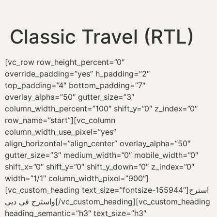
Classic Travel (RTL)
[vc_row row_height_percent=”0″
override_padding=”yes” h_padding=”2″
top_padding=”4″ bottom_padding=”7″
overlay_alpha=”50″ gutter_size=”3″
column_width_percent=”100″ shift_y=”0″ z_index=”0″
row_name=”start”][vc_column
column_width_use_pixel=”yes”
align_horizontal=”align_center” overlay_alpha=”50″
gutter_size=”3″ medium_width=”0″ mobile_width=”0″
shift_x=”0″ shift_y=”0″ shift_y_down=”0″ z_index=”0″
width=”1/1″ column_width_pixel=”900″]
[vc_custom_heading text_size=”fontsize-155944″]استرح
واسترح في دبي[/vc_custom_heading][vc_custom_heading
heading_semantic=”h3″ text_size=”h3″