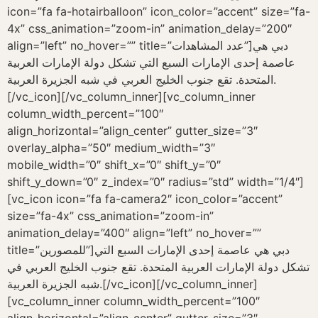
icon=”fa fa-hotairballoon” icon_color=”accent” size=”fa-
4x” css_animation=”zoom-in” animation_delay=”200″
align=”left” no_hover=”” title=”عدد المشاهدات”]دبي هي
عاصمة إحدى الإمارات السبع التي تشكل دولة الإمارات العربية
المتحدة. تقع جنوب الخليج العربي في شبه الجزيرة العربية.
[/vc_icon][/vc_column_inner][vc_column_inner
column_width_percent=”100″
align_horizontal=”align_center” gutter_size=”3″
overlay_alpha=”50″ medium_width=”3″
mobile_width=”0″ shift_x=”0″ shift_y=”0″
shift_y_down=”0″ z_index=”0″ radius=”std” width=”1/4″]
[vc_icon icon=”fa fa-camera2″ icon_color=”accent”
size=”fa-4x” css_animation=”zoom-in”
animation_delay=”400″ align=”left” no_hover=””
title=”للمصورين”]دبي هي عاصمة إحدى الإمارات السبع التي
تشكل دولة الإمارات العربية المتحدة. تقع جنوب الخليج العربي في
شبه الجزيرة العربية.[/vc_icon][/vc_column_inner]
[vc_column_inner column_width_percent=”100″