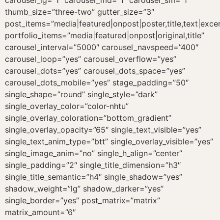
carousel_lg=”1″ carousel_md=”1″ carousel_sm=”1″
thumb_size=”three-two” gutter_size=”3″
post_items=”media|featured|onpost|poster,title,text|exce
portfolio_items=”media|featured|onpost|original,title”
carousel_interval=”5000″ carousel_navspeed=”400″
carousel_loop=”yes” carousel_overflow=”yes”
carousel_dots=”yes” carousel_dots_space=”yes”
carousel_dots_mobile=”yes” stage_padding=”50″
single_shape=”round” single_style=”dark”
single_overlay_color=”color-nhtu”
single_overlay_coloration=”bottom_gradient”
single_overlay_opacity=”65″ single_text_visible=”yes”
single_text_anim_type=”btt” single_overlay_visible=”yes”
single_image_anim=”no” single_h_align=”center”
single_padding=”2″ single_title_dimension=”h3″
single_title_semantic=”h4″ single_shadow=”yes”
shadow_weight=”lg” shadow_darker=”yes”
single_border=”yes” post_matrix=”matrix”
matrix_amount=”6″