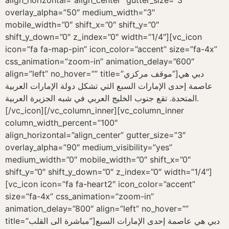
align_horizontal=”align_center” gutter_size=”3″
overlay_alpha=”50″ medium_width=”3″
mobile_width=”0″ shift_x=”0″ shift_y=”0″
shift_y_down=”0″ z_index=”0″ width=”1/4″][vc_icon
icon=”fa fa-map-pin” icon_color=”accent” size=”fa-4x”
css_animation=”zoom-in” animation_delay=”600″
align=”left” no_hover=”” title=”موقف مركزي”]دبي هي
عاصمة إحدى الإمارات السبع التي تشكل دولة الإمارات العربية
المتحدة. تقع جنوب الخليج العربي في شبه الجزيرة العربية.
[/vc_icon][/vc_column_inner][vc_column_inner
column_width_percent=”100″
align_horizontal=”align_center” gutter_size=”3″
overlay_alpha=”90″ medium_visibility=”yes”
medium_width=”0″ mobile_width=”0″ shift_x=”0″
shift_y=”0″ shift_y_down=”0″ z_index=”0″ width=”1/4″]
[vc_icon icon=”fa fa-heart2″ icon_color=”accent”
size=”fa-4x” css_animation=”zoom-in”
animation_delay=”800″ align=”left” no_hover=””
title=”مباشرة الى القلب”]دبي هي عاصمة إحدى الإمارات السبع