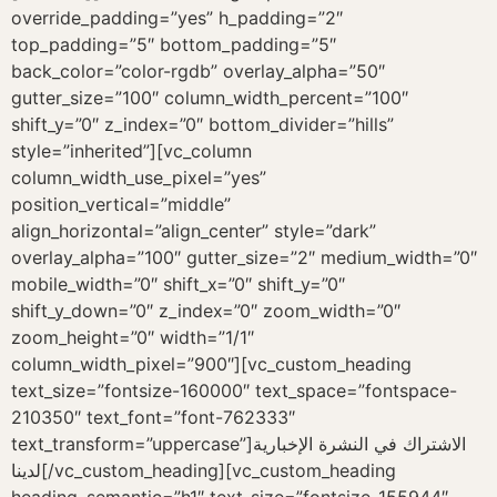
override_padding=”yes” h_padding=”2″
top_padding=”5″ bottom_padding=”5″
back_color=”color-rgdb” overlay_alpha=”50″
gutter_size=”100″ column_width_percent=”100″
shift_y=”0″ z_index=”0″ bottom_divider=”hills”
style=”inherited”][vc_column
column_width_use_pixel=”yes”
position_vertical=”middle”
align_horizontal=”align_center” style=”dark”
overlay_alpha=”100″ gutter_size=”2″ medium_width=”0″
mobile_width=”0″ shift_x=”0″ shift_y=”0″
shift_y_down=”0″ z_index=”0″ zoom_width=”0″
zoom_height=”0″ width=”1/1″
column_width_pixel=”900″][vc_custom_heading
text_size=”fontsize-160000″ text_space=”fontspace-
210350″ text_font=”font-762333″
text_transform=”uppercase”]الاشتراك في النشرة الإخبارية
لدينا[/vc_custom_heading][vc_custom_heading