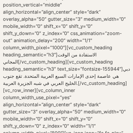
position_vertical=”middle”
align_horizontal=”align_center” style=”dark”
overlay_alpha=”50″ gutter_size=”3″ medium_width=”0″
mobile_width=”0″ shift_x=”0″ shift_y=”0″
shift_y_down=”0″ z_index=”0″ css_animation=”zoom-
out” animation_delay=”200″ width=”1/1″
column_width_pixel=”1000″][vc_custom_heading
heading_semantic=”h3″]الاستفادة من الوقت
المجاني[/vc_custom_heading][vc_custom_heading
heading_semantic=”h3″ text_size=”fontsize-155944″]دبي
هي عاصمة إحدى الإمارات السبع العربية المتحدة. تقع جنوب
الخليج العربي في شبه الجزيرة العربية.[/vc_custom_heading]
[vc_row_inner][vc_column_inner
column_width_use_pixel=”yes”
align_horizontal=”align_center” style=”dark”
gutter_size=”3″ overlay_alpha=”50″ medium_width=”0″
mobile_width=”0″ shift_x=”0″ shift_y=”0″
shift_y_down=”0″ z_index=”0″ width=”1/1″