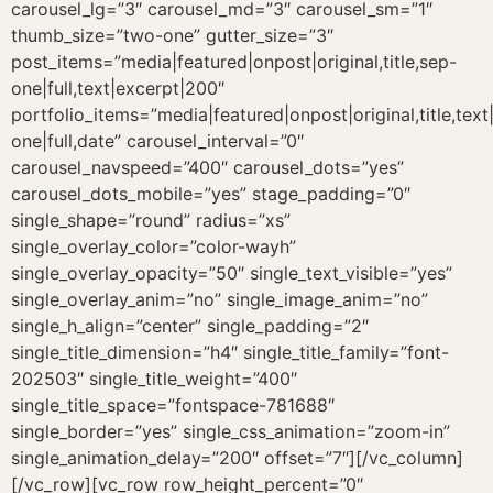
carousel_lg=”3″ carousel_md=”3″ carousel_sm=”1″
thumb_size=”two-one” gutter_size=”3″
post_items=”media|featured|onpost|original,title,sep-
one|full,text|excerpt|200″
portfolio_items=”media|featured|onpost|original,title,tex
one|full,date” carousel_interval=”0″
carousel_navspeed=”400″ carousel_dots=”yes”
carousel_dots_mobile=”yes” stage_padding=”0″
single_shape=”round” radius=”xs”
single_overlay_color=”color-wayh”
single_overlay_opacity=”50″ single_text_visible=”yes”
single_overlay_anim=”no” single_image_anim=”no”
single_h_align=”center” single_padding=”2″
single_title_dimension=”h4″ single_title_family=”font-
202503″ single_title_weight=”400″
single_title_space=”fontspace-781688″
single_border=”yes” single_css_animation=”zoom-in”
single_animation_delay=”200″ offset=”7″][/vc_column]
[/vc_row][vc_row row_height_percent=”0″